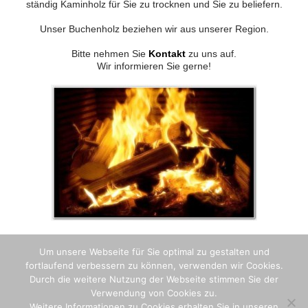
ständig Kaminholz für Sie zu trocknen und Sie zu beliefern.
Unser Buchenholz beziehen wir aus unserer Region.
Bitte nehmen Sie
Kontakt
zu uns auf.
Wir informieren Sie gerne!
Um unsere Webseite für Sie optimal zu gestalten und
fortlaufend verbessern zu können, verwenden wir Cookies.
AGB
Durch die weitere Nutzung der Webseite stimmen Sie der
Verwendung von Cookies zu.
Unsere Allgemeinen Geschäftsbedingungen finden Sie
hier
.
Weitere Informationen zu Cookies erhalten Sie in unseren