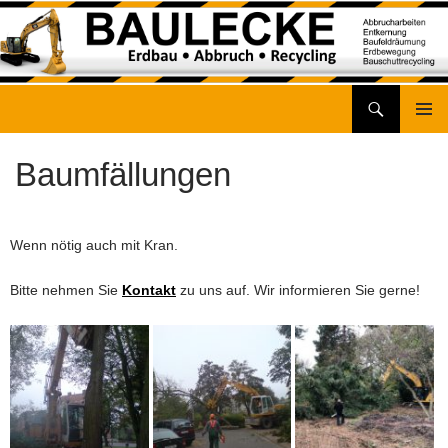
Suchen
Baulecke GmbH – Erdbau • Abbruch • Recycling
Zum
Inhalt
Baumfällungen
springen
Wenn nötig auch mit Kran.
Bitte nehmen Sie
Kontakt
zu uns auf. Wir informieren Sie gerne!